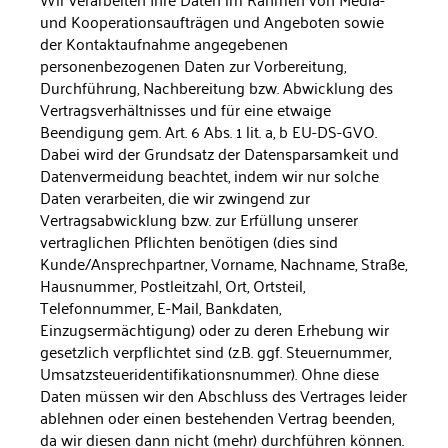
und Koopera­tionsaufträgen und Angeboten sowie
der Kontaktaufnahme ange­gebenen
personenbezogenen Daten zur Vorbereitung,
Durchfüh­rung, Nachbereitung bzw. Abwicklung des
Vertragsverhältnisses und für eine etwaige
Beendigung gem. Art. 6 Abs. 1 lit. a, b EU-DS-GVO.
Dabei wird der Grundsatz der Datensparsamkeit und
Daten­vermeidung beachtet, indem wir nur solche
Daten verarbeiten, die wir zwingend zur
Vertragsabwicklung bzw. zur Erfüllung unserer
vertraglichen Pflichten benötigen (dies sind
Kunde/Ansprechpart­ner, Vorname, Nachname, Straße,
Hausnummer, Postleitzahl, Ort, Ortsteil,
Telefonnummer, E-Mail, Bankdaten,
Einzugsermächtigung) oder zu deren Erhebung wir
gesetzlich verpflichtet sind (z.B. ggf. Steuernummer,
Umsatzsteueridentifikationsnummer). Ohne diese
Daten müssen wir den Abschluss des Vertrages leider
ablehnen oder einen bestehenden Vertrag beenden,
da wir diesen dann nicht (mehr) durchführen können.