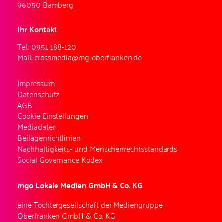
96050 Bamberg
Ihr Kontakt
Tel.:
0951 188-120
Mail:
crossmedia@mg-oberfranken.de
Impressum
Datenschutz
AGB
Cookie Einstellungen
Mediadaten
Beilagenrichtlinien
Nachhaltigkeits- und Menschenrechtsstandards
Social Governance Kodex
mgo Lokale Medien GmbH & Co. KG
eine Tochtergesellschaft der
Mediengruppe
Oberfranken GmbH & Co. KG