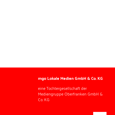
mgo Lokale Medien GmbH & Co. KG
eine Tochtergesellschaft der
Mediengruppe Oberfranken GmbH &
Co. KG