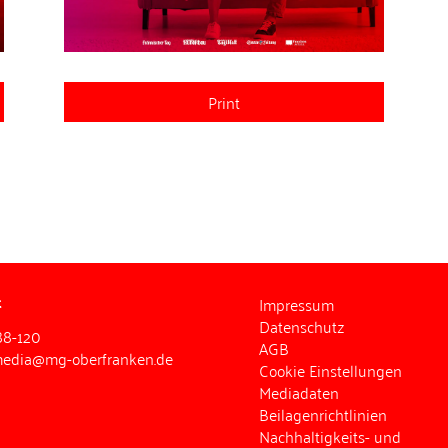
Print
t
Impressum
Datenschutz
88-120
AGB
media@mg-oberfranken.de
Cookie Einstellungen
Mediadaten
Beilagenrichtlinien
Nachhaltigkeits- und