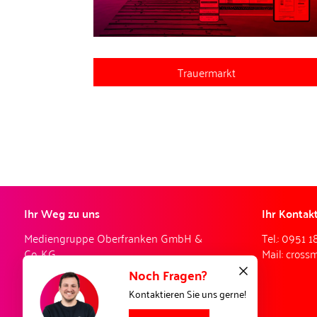
Trauermarkt
Ihr Weg zu uns
Ihr Kontak
Mediengruppe Oberfranken GmbH &
Tel.:
0951 1
Co. KG
Mail:
cross
Gutenbergstr. 1
Noch Fragen?
96050 Bamberg
Kontaktieren Sie uns gerne!